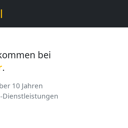
l
llkommen bei
r
.
über 10 Jahren
i-Dienstleistungen